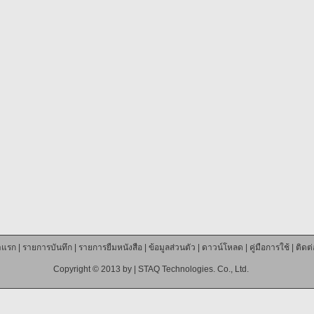
าแรก
|
รายการบันทึก
|
รายการยืมหนังสือ
|
ข้อมูลส่วนตัว
|
ดาวน์โหลด
|
คู่มือการใช้
|
ติดต
Copyright © 2013 by |
STAQ Technologies. Co., Ltd.