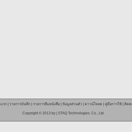
าแรก
|
รายการบันทึก
|
รายการยืมหนังสือ
|
ข้อมูลส่วนตัว
|
ดาวน์โหลด
|
คู่มือการใช้
|
ติดต
Copyright © 2013 by |
STAQ Technologies. Co., Ltd.