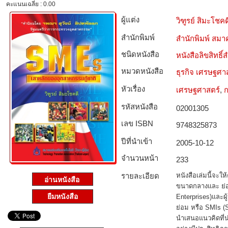
คะแนนเฉลี่ย : 0.00
ผู้แต่ง
วิฑูรย์ สิมะโชคด
สำนักพิมพ์
สำนักพิมพ์ สมาค
ชนิดหนังสือ­
หนังสือลิขสิทธิ์
หมวดหนังสือ­
ธุรกิจ เศรษฐศ
หัวเรื่อง
เศรษฐศาสตร์
,
ก
รหัสหนังสือ­
02001305
เลข ISBN
9748325873
ปีที่นำเข้า
2005-10-12
จำนวนหน้า
233
รายละเอียด
หนังสือเล่มนี้จะให
ขนาดกลางและ ย่อ
ยืมหนังสือ
Enterprises)และ
ย่อม หรือ SMIs (
นำเสนอแนวคิดที่น่