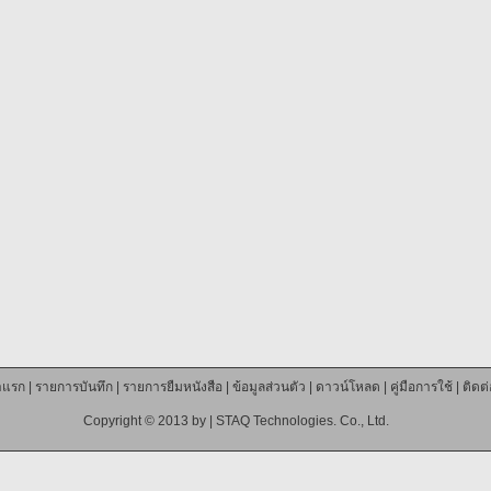
าแรก
|
รายการบันทึก
|
รายการยืมหนังสือ
|
ข้อมูลส่วนตัว
|
ดาวน์โหลด
|
คู่มือการใช้
|
ติดต
Copyright © 2013 by |
STAQ Technologies. Co., Ltd.