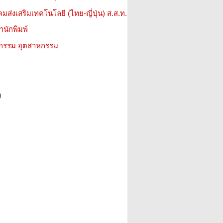
มส่งเสริมเทคโนโลยี (ไทย-ญี่ปุ่น) ส.ส.ท.
สำนักพิมพ์
วกรรม อุตสาหกรรม
0