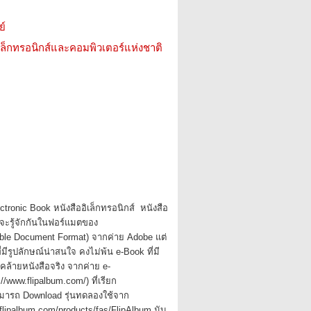
ย์
เล็กทรอนิกส์และคอมพิวเตอร์แห่งชาติ
onic Book หนังสืออิเล็กทรอนิกส์ หนังสือ
คงจะรู้จักกันในฟอร์แมตของ
ble Document Format) จากค่าย Adobe แต่
ี่มีรูปลักษณ์น่าสนใจ คงไม่พ้น e-Book ที่มี
้ายหนังสือจริง จากค่าย e-
/www.flipalbum.com/) ที่เรียก
สามารถ Download รุ่นทดลองใช้จาก
.flipalbum.com/products/fas/FlipAlbum นับ