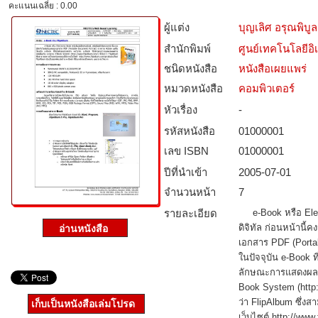
คะแนนเฉลี่ย : 0.00
ผู้แต่ง
บุญเลิศ อรุณพิบูล
สำนักพิมพ์
ศูนย์เทคโนโลยีอิ
ชนิดหนังสือ­
หนังสือเผยแพร่
หมวดหนังสือ­
คอมพิวเตอร์
หัวเรื่อง
-
รหัสหนังสือ­
01000001
เลข ISBN
01000001
ปีที่นำเข้า
2005-07-01
จำนวนหน้า
7
รายละเอียด
e-Book หรือ Electr
ดิจิทัล ก่อนหน้านี้
เอกสาร PDF (Porta
ในปัจจุบัน e-Book ท
ลักษณะการแสดงผลคล
Book System (http:/
ว่า FlipAlbum ซึ่ง
เก็บเป็นหนังสือเล่มโปรด
เว็บไซต์ http://www