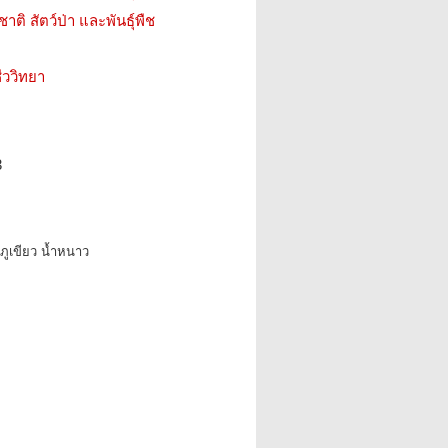
ติ สัตว์ป่า และพันธุ์พืช
ววิทยา
3
าภูเขียว น้ำหนาว