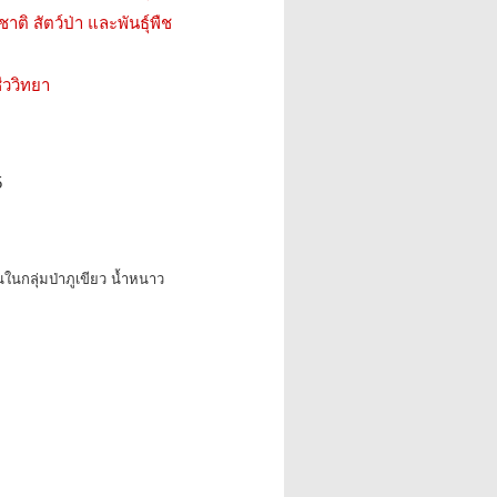
ติ สัตว์ป่า และพันธุ์พืช
ววิทยา
5
ในกลุ่มป่าภูเขียว น้ำหนาว