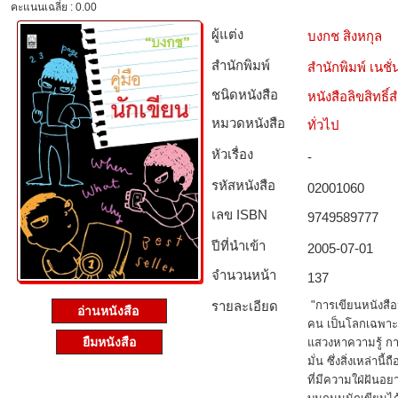
คะแนนเฉลี่ย : 0.00
ผู้แต่ง
บงกช สิงหกุล
สำนักพิมพ์
สำนักพิมพ์ เนชั่น
ชนิดหนังสือ­
หนังสือลิขสิทธิ์
หมวดหนังสือ­
ทั่วไป
หัวเรื่อง
-
รหัสหนังสือ­
02001060
เลข ISBN
9749589777
ปีที่นำเข้า
2005-07-01
จำนวนหน้า
137
รายละเอียด
"การเขียนหนังสือ
อ่านหนังสือ
คน เป็นโลกเฉพาะส
ยืมหนังสือ
แสวงหาความรู้ กา
มั่น ซึ่งสิ่งเหล่าน
ที่มีความใฝ่ฝันอ