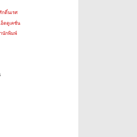
กดิ์นเรศ
อ็ดดูเคชั่น
สำนักพิมพ์
6