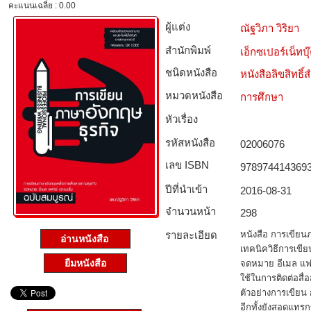
คะแนนเฉลี่ย : 0.00
ผู้แต่ง
ณัฐวิภา วิริยา
สำนักพิมพ์
เอ็กซเปอร์เน็ทบุ๊
ชนิดหนังสือ­
หนังสือลิขสิทธิ์
หมวดหนังสือ­
การศึกษา
หัวเรื่อง
รหัสหนังสือ­
02006076
เลข ISBN
978974414369
ปีที่นำเข้า
2016-08-31
จำนวนหน้า
298
รายละเอียด
หนังสือ การเขียนภา
อ่านหนังสือ
เทคนิควิธีการเขี
ยืมหนังสือ
จดหมาย อีเมล แฟ
ใช้ในการติดต่อสื
ตัวอย่างการเขียน
อีกทั้งยังสอดแทร