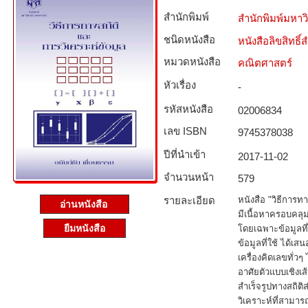
สำนักพิมพ์
สำนักพิมพ์มหา
ชนิดหนังสือ­
หนังสือลิขสิทธิ์
หมวดหนังสือ­
คณิตศาสตร์
หัวเรื่อง
-
รหัสหนังสือ­
02006834
เลข ISBN
9745378038
ปีที่นำเข้า
2017-11-02
จำนวนหน้า
579
รายละเอียด
หนังสือ "วิธีการทา
อ่านหนังสือ
มีเนื้อหาครอบคลุม
ยืมหนังสือ
โดยเฉพาะข้อมูลที่
ข้อมูลที่ใช้ ได้เส
เครื่องคิดเลขทั่
อาศัยตัวแบบเชิงเส้
สำเร็จรูปทางสถิติ
วิเคราะห์ที่สามาร