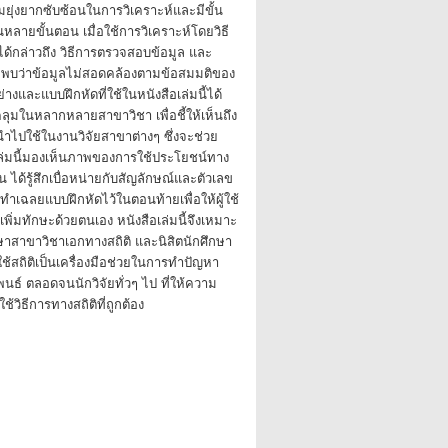
ามยุ่งยากซับซ้อนในการวิเคราะห์และมีขั้น
ยขั้นตอน เมื่อใช้การวิเคราะห์โดยวิธี
ได้กล่าวถึง วิธีการตรวจสอบข้อมูล และ
อพบว่าข้อมูลไม่สอดคล้องตามข้อสมมติของ
่างและแบบฝึกหัดที่ใช้ในหนังสือเล่มนี้ได้
มในหลากหลายสาขาวิชา เพื่อชี้ให้เห็นถึง
นำไปใช้ในงานวิจัยสาขาต่างๆ ซึ่งจะช่วย
ือเล่มนี้มองเห็นภาพของการใช้ประโยชน์ทาง
ึ้น ได้รู้สึกเบื่อหน่ายกับสัญลักษณ์และตัวเลข
ำเฉลยแบบฝึกหัดไว้ในตอนท้ายเพื่อให้ผู้ใช้
เพิ่มทักษะด้วยตนเอง หนังสือเล่มนี้จึงเหมาะ
กษาสาขาวิชาเอกทางสถิติ และนิสิตนักศึกษา
งใช้สถิติเป็นเครื่องมือช่วยในการทำปัญหา
พนธ์ ตลอดจนนักวิจัยทั่วๆ ไป ที่ให้ความ
้วิธีการทางสถิติที่ถูกต้อง