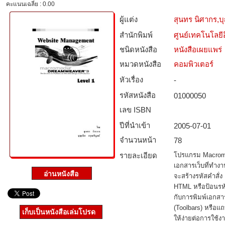
คะแนนเฉลี่ย : 0.00
ผู้แต่ง
สุนทร นิศากร,บุ
สำนักพิมพ์
ศูนย์เทคโนโลยี
ชนิดหนังสือ­
หนังสือเผยแพร่
หมวดหนังสือ­
คอมพิวเตอร์
หัวเรื่อง
-
รหัสหนังสือ­
01000050
เลข ISBN
ปีที่นำเข้า
2005-07-01
จำนวนหน้า
78
รายละเอียด
โปรแกรม Macrome
เอกสารเว็บที่ทำ
จะสร้างรหัสคำสั่ง
HTML หรือป้อนรห
กับการพิมพ์เอกสาร
(Toolbars) หรือแ
เก็บเป็นหนังสือเล่มโปรด
ให้ง่ายต่อการใช้