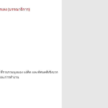
รรเลง (บรรณาธิการ)
ที่รวบรวมมุงมอง แง่คิด และทัศนคติเชิงบวก
ตและการทำงาน