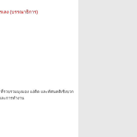
รรเลง (บรรณาธิการ)
ที่รวบรวมมุงมอง แง่คิด และทัศนคติเชิงบวก
ตและการทำงาน