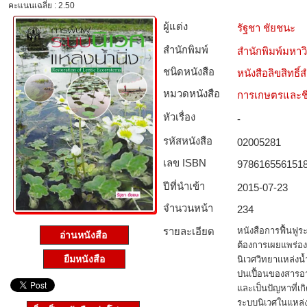
คะแนนเฉลี่ย : 2.50
ผู้แต่ง
รัฐชา ชัยชนะ
สำนักพิมพ์
สำนักพิมพ์มหา
ชนิดหนังสือ­
หนังสือลิขสิทธิ์
หมวดหนังสือ­
การเกษตรและชี
หัวเรื่อง
-
รหัสหนังสือ­
02005281
เลข ISBN
978616556151
ปีที่นำเข้า
2015-07-23
จำนวนหน้า
234
รายละเอียด
หนังสือการฟื้นฟูระบ
อ่านหนังสือ
ต้องการเผยแพร่องค
ยืมหนังสือ
นิเวศวิทยาแหล่งน้
ปนเปื้อนของสารอาห
และเป็นปัญหาที่เ
ระบบนิเวศในแหล่ง