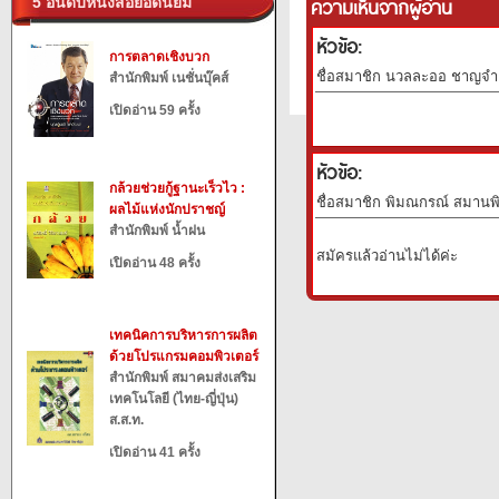
ความเห็นจากผู้อ่าน
5 อันดับหนังสือยอดนิยม
หัวข้อ:
การตลาดเชิงบวก
ชื่อสมาชิก นวลละออ ชาญจำลอ
สำนักพิมพ์ เนชั่นบุ๊คส์
เปิดอ่าน 59 ครั้ง
หัวข้อ:
กล้วยช่วยกู้ฐานะเร็วไว :
ชื่อสมาชิก พิมณกรณ์ สมานพิบ
ผลไม้แห่งนักปราชญ์
สำนักพิมพ์ น้ำฝน
สมัครแล้วอ่านไม่ได้ค่ะ
เปิดอ่าน 48 ครั้ง
เทคนิคการบริหารการผลิต
ด้วยโปรแกรมคอมพิวเตอร์
สำนักพิมพ์ สมาคมส่งเสริม
เทคโนโลยี (ไทย-ญี่ปุ่น)
ส.ส.ท.
เปิดอ่าน 41 ครั้ง