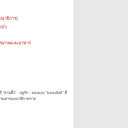
รณาธิการ)
บบัว
ว สุขภาพและอาหาร
 “สวนผึ้ง” - ฤดูรัก - ลองมอง “มองบลังค์” ที่
องธรรมดาของนาฬิกาทราย