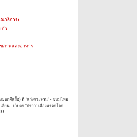
รณาธิการ)
บบัว
ว สุขภาพและอาหาร
ยอกผี(เสื้อ) ที่ “แก่งกระจาน” - ขนมไทย
่เลี่ยน - เก็บตก “ปราก” เมืองมรดกโลก -
ess