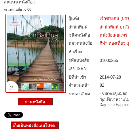
คะแนนหนังสือ :
คะแนนเฉลี่ย : 0.00
ผู้แต่ง
เจ้าชายกบ (บร
สำนักพิมพ์
สำนักพิมพ์ บนใ
ชนิดหนังสือ­
หนังสือเผยแพร่
หมวดหนังสือ­
กีฬา ท่องเที่ย
หัวเรื่อง
-
รหัสหนังสือ­
01000265
เลข ISBN
ปีที่นำเข้า
2014-07-28
จำนวนหน้า
82
รายละเอียด
- ชม(ทะเล)หมอก ห
“ลูกเจี๊ยบ” หวานไม
Day-time Happin
เก็บเป็นหนังสือเล่มโปรด