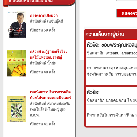
5 อันดับหนังสือยอดนิยม
แสดงควา
การตลาดเชิงบวก
สำนักพิมพ์ เนชั่นบุ๊คส์
เปิดอ่าน 59 ครั้ง
ความเห็นจากผู้อ่าน
หัวข้อ: ขอบพระคุณหอสมุ
กล้วยช่วยกู้ฐานะเร็วไว :
ชื่อสมาชิก witsanu jareansoo
ผลไม้แห่งนักปราชญ์
สำนักพิมพ์ น้ำฝน
กราบขอบพระคุรหอสมุดแห่งชาต
เปิดอ่าน 48 ครั้ง
จังหวัดมากครับ กราบขอบพ
หัวข้อ:
เทคนิคการบริหารการผลิต
ด้วยโปรแกรมคอมพิวเตอร์
ชื่อสมาชิก นายคมกฤษ ไชยชนะ
สำนักพิมพ์ สมาคมส่งเสริม
เทคโนโลยี (ไทย-ญี่ปุ่น)
ดีมากครับในการค้นหา/ศึกษา
ส.ส.ท.
เปิดอ่าน 41 ครั้ง