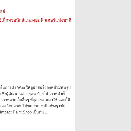
ลย์
อิเล็กทรอนิกส์และคอมพิวเตอร์แห่งชาติ
ในการทํา Web ให้ดูน่าสนใจคงหนีไม่พ้นรูป
 ซึ่งผู้พัฒนาหลายๆคน บ้างก็นําภาพสําเร็
ําภาพจากเว็บอื่นๆ ที่ดูสวยงามมาใช้ และก็มี
าพเอง โดยอาศัยโปรแกรมกราฟิกต่างๆ เช่น
mpact Paint Shop เป็นต้น ...