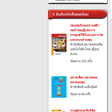
5 อันดับหนังสือยอดนิยม
เซนเซอร์และทรานสดิว
เซอร์ ทฤษฎีและการ
ประยุกต์ใช้ในระบบการวัด
และระบบควบคุม
สำนักพิมพ์ สมาคมส่งเสริม
เทคโนโลยี (ไทย-ญี่ปุ่น)
ส.ส.ท.
เปิดอ่าน 353 ครั้ง
ฉลาดเลือก ฉลาดออม
ฉลาดลงทุน
สำนักพิมพ์ เนชั่นบุ๊คส์
เปิดอ่าน 58 ครั้ง
รวมสูตรและฟังก์ชัน