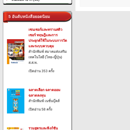
5 อันดับหนังสือยอดนิยม
เซนเซอร์และทรานสดิว
เซอร์ ทฤษฎีและการ
ประยุกต์ใช้ในระบบการวัด
และระบบควบคุม
สำนักพิมพ์ สมาคมส่งเสริม
เทคโนโลยี (ไทย-ญี่ปุ่น)
ส.ส.ท.
เปิดอ่าน 353 ครั้ง
ฉลาดเลือก ฉลาดออม
ฉลาดลงทุน
สำนักพิมพ์ เนชั่นบุ๊คส์
เปิดอ่าน 58 ครั้ง
รวมสูตรและฟังก์ชัน