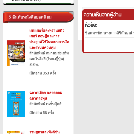
ความเห็นจากผู้อ่าน
5 อันดับหนังสือยอดนิยม
หัวข้อ:
เซนเซอร์และทรานสดิว
ชื่อสมาชิก นางสาวสิริลักษณ์ บ
เซอร์ ทฤษฎีและการ
ประยุกต์ใช้ในระบบการวัด
และระบบควบคุม
สำนักพิมพ์ สมาคมส่งเสริม
เทคโนโลยี (ไทย-ญี่ปุ่น)
ส.ส.ท.
เปิดอ่าน 353 ครั้ง
ฉลาดเลือก ฉลาดออม
ฉลาดลงทุน
สำนักพิมพ์ เนชั่นบุ๊คส์
เปิดอ่าน 58 ครั้ง
รวมสูตรและฟังก์ชัน