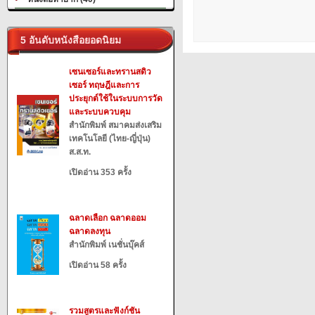
5 อันดับหนังสือยอดนิยม
เซนเซอร์และทรานสดิว
เซอร์ ทฤษฎีและการ
ประยุกต์ใช้ในระบบการวัด
และระบบควบคุม
สำนักพิมพ์ สมาคมส่งเสริม
เทคโนโลยี (ไทย-ญี่ปุ่น)
ส.ส.ท.
เปิดอ่าน 353 ครั้ง
ฉลาดเลือก ฉลาดออม
ฉลาดลงทุน
สำนักพิมพ์ เนชั่นบุ๊คส์
เปิดอ่าน 58 ครั้ง
รวมสูตรและฟังก์ชัน