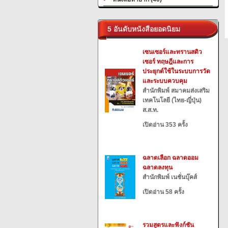
5 อันดับหนังสือยอดนิยม
เซนเซอร์และทรานสดิว
เซอร์ ทฤษฎีและการ
ประยุกต์ใช้ในระบบการวัด
และระบบควบคุม
สำนักพิมพ์ สมาคมส่งเสริม
เทคโนโลยี (ไทย-ญี่ปุ่น)
ส.ส.ท.
เปิดอ่าน 353 ครั้ง
ฉลาดเลือก ฉลาดออม
ฉลาดลงทุน
สำนักพิมพ์ เนชั่นบุ๊คส์
เปิดอ่าน 58 ครั้ง
รวมสูตรและฟังก์ชัน