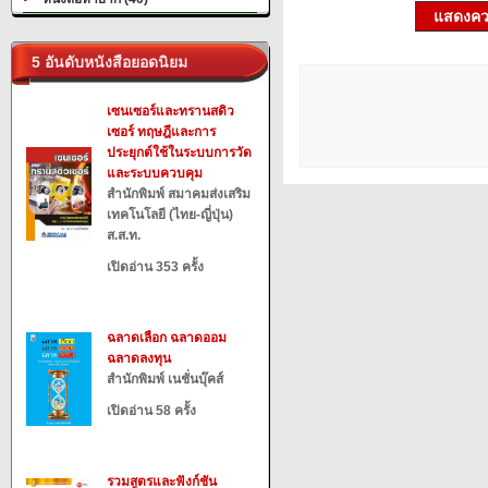
แสดงควา
5 อันดับหนังสือยอดนิยม
เซนเซอร์และทรานสดิว
เซอร์ ทฤษฎีและการ
ประยุกต์ใช้ในระบบการวัด
และระบบควบคุม
สำนักพิมพ์ สมาคมส่งเสริม
เทคโนโลยี (ไทย-ญี่ปุ่น)
ส.ส.ท.
เปิดอ่าน 353 ครั้ง
ฉลาดเลือก ฉลาดออม
ฉลาดลงทุน
สำนักพิมพ์ เนชั่นบุ๊คส์
เปิดอ่าน 58 ครั้ง
รวมสูตรและฟังก์ชัน