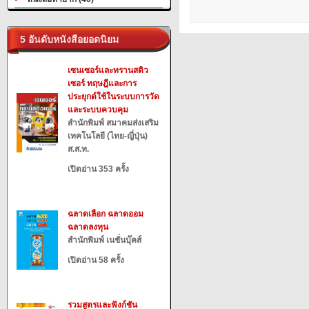
5 อันดับหนังสือยอดนิยม
เซนเซอร์และทรานสดิว
เซอร์ ทฤษฎีและการ
ประยุกต์ใช้ในระบบการวัด
และระบบควบคุม
สำนักพิมพ์ สมาคมส่งเสริม
เทคโนโลยี (ไทย-ญี่ปุ่น)
ส.ส.ท.
เปิดอ่าน 353 ครั้ง
ฉลาดเลือก ฉลาดออม
ฉลาดลงทุน
สำนักพิมพ์ เนชั่นบุ๊คส์
เปิดอ่าน 58 ครั้ง
รวมสูตรและฟังก์ชัน