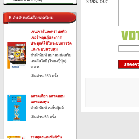
รายละเอียด
5 อันดับหนังสือยอดนิยม
เซนเซอร์และทรานสดิว
เซอร์ ทฤษฎีและการ
ประยุกต์ใช้ในระบบการวัด
และระบบควบคุม
สำนักพิมพ์ สมาคมส่งเสริม
เทคโนโลยี (ไทย-ญี่ปุ่น)
แสดงควา
ส.ส.ท.
เปิดอ่าน 353 ครั้ง
ฉลาดเลือก ฉลาดออม
ฉลาดลงทุน
สำนักพิมพ์ เนชั่นบุ๊คส์
เปิดอ่าน 58 ครั้ง
รวมสูตรและฟังก์ชัน