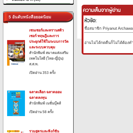
ความเห็นจากผู้อ่าน
5 อันดับหนังสือยอดนิยม
หัวข้อ:
ชื่อสมาชิก Priyanut Archawa
เซนเซอร์และทรานสดิว
เซอร์ ทฤษฎีและการ
ประยุกต์ใช้ในระบบการวัด
อ่านไม่ได้กดคืนก็ไม่ได้ต้องท
และระบบควบคุม
สำนักพิมพ์ สมาคมส่งเสริม
เทคโนโลยี (ไทย-ญี่ปุ่น)
ส.ส.ท.
เปิดอ่าน 353 ครั้ง
ฉลาดเลือก ฉลาดออม
ฉลาดลงทุน
สำนักพิมพ์ เนชั่นบุ๊คส์
เปิดอ่าน 58 ครั้ง
รวมสูตรและฟังก์ชัน