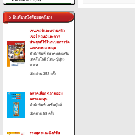
5 อันดับหนังสือยอดนิยม
เซนเซอร์และทรานสดิว
เซอร์ ทฤษฎีและการ
ประยุกต์ใช้ในระบบการวัด
และระบบควบคุม
สำนักพิมพ์ สมาคมส่งเสริม
เทคโนโลยี (ไทย-ญี่ปุ่น)
ส.ส.ท.
เปิดอ่าน 353 ครั้ง
ฉลาดเลือก ฉลาดออม
ฉลาดลงทุน
สำนักพิมพ์ เนชั่นบุ๊คส์
เปิดอ่าน 58 ครั้ง
รวมสูตรและฟังก์ชัน