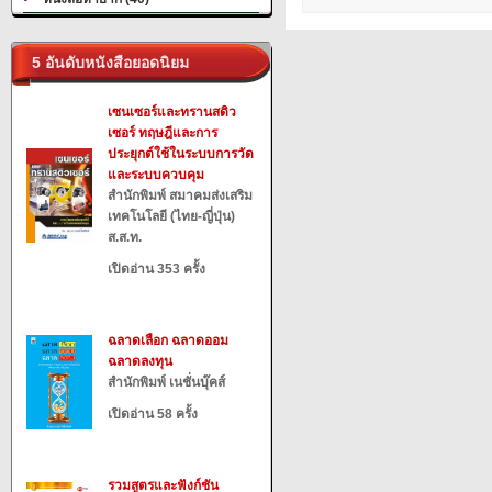
5 อันดับหนังสือยอดนิยม
เซนเซอร์และทรานสดิว
เซอร์ ทฤษฎีและการ
ประยุกต์ใช้ในระบบการวัด
และระบบควบคุม
สำนักพิมพ์ สมาคมส่งเสริม
เทคโนโลยี (ไทย-ญี่ปุ่น)
ส.ส.ท.
เปิดอ่าน 353 ครั้ง
ฉลาดเลือก ฉลาดออม
ฉลาดลงทุน
สำนักพิมพ์ เนชั่นบุ๊คส์
เปิดอ่าน 58 ครั้ง
รวมสูตรและฟังก์ชัน