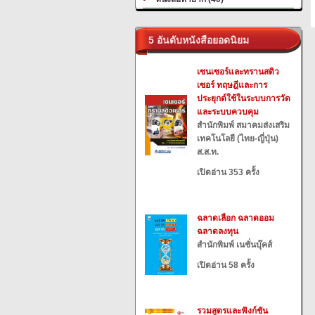
5 อันดับหนังสือยอดนิยม
เซนเซอร์และทรานสดิว
เซอร์ ทฤษฎีและการ
ประยุกต์ใช้ในระบบการวัด
และระบบควบคุม
สำนักพิมพ์ สมาคมส่งเสริม
เทคโนโลยี (ไทย-ญี่ปุ่น)
ส.ส.ท.
เปิดอ่าน 353 ครั้ง
ฉลาดเลือก ฉลาดออม
ฉลาดลงทุน
สำนักพิมพ์ เนชั่นบุ๊คส์
เปิดอ่าน 58 ครั้ง
รวมสูตรและฟังก์ชัน