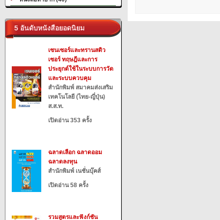
5 อันดับหนังสือยอดนิยม
เซนเซอร์และทรานสดิว
เซอร์ ทฤษฎีและการ
ประยุกต์ใช้ในระบบการวัด
และระบบควบคุม
สำนักพิมพ์ สมาคมส่งเสริม
เทคโนโลยี (ไทย-ญี่ปุ่น)
ส.ส.ท.
เปิดอ่าน 353 ครั้ง
ฉลาดเลือก ฉลาดออม
ฉลาดลงทุน
สำนักพิมพ์ เนชั่นบุ๊คส์
เปิดอ่าน 58 ครั้ง
รวมสูตรและฟังก์ชัน