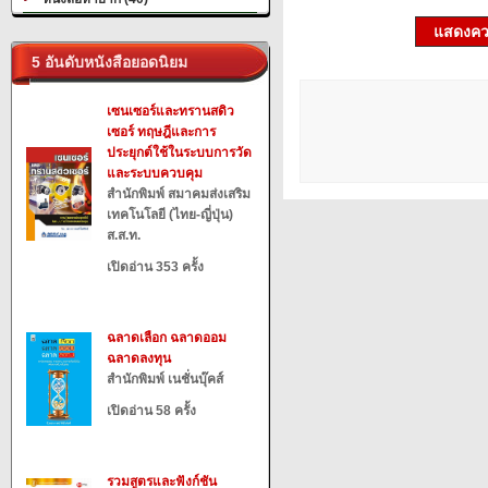
แสดงควา
5 อันดับหนังสือยอดนิยม
เซนเซอร์และทรานสดิว
เซอร์ ทฤษฎีและการ
ประยุกต์ใช้ในระบบการวัด
และระบบควบคุม
สำนักพิมพ์ สมาคมส่งเสริม
เทคโนโลยี (ไทย-ญี่ปุ่น)
ส.ส.ท.
เปิดอ่าน 353 ครั้ง
ฉลาดเลือก ฉลาดออม
ฉลาดลงทุน
สำนักพิมพ์ เนชั่นบุ๊คส์
เปิดอ่าน 58 ครั้ง
รวมสูตรและฟังก์ชัน