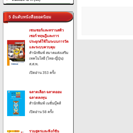
5 อันดับหนังสือยอดนิยม
เซนเซอร์และทรานสดิว
เซอร์ ทฤษฎีและการ
ประยุกต์ใช้ในระบบการวัด
และระบบควบคุม
สำนักพิมพ์ สมาคมส่งเสริม
เทคโนโลยี (ไทย-ญี่ปุ่น)
ส.ส.ท.
เปิดอ่าน 353 ครั้ง
ฉลาดเลือก ฉลาดออม
ฉลาดลงทุน
สำนักพิมพ์ เนชั่นบุ๊คส์
เปิดอ่าน 58 ครั้ง
รวมสูตรและฟังก์ชัน