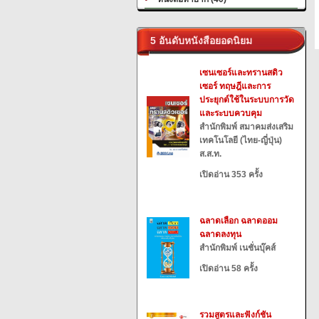
5 อันดับหนังสือยอดนิยม
เซนเซอร์และทรานสดิว
เซอร์ ทฤษฎีและการ
ประยุกต์ใช้ในระบบการวัด
และระบบควบคุม
สำนักพิมพ์ สมาคมส่งเสริม
เทคโนโลยี (ไทย-ญี่ปุ่น)
ส.ส.ท.
เปิดอ่าน 353 ครั้ง
ฉลาดเลือก ฉลาดออม
ฉลาดลงทุน
สำนักพิมพ์ เนชั่นบุ๊คส์
เปิดอ่าน 58 ครั้ง
รวมสูตรและฟังก์ชัน