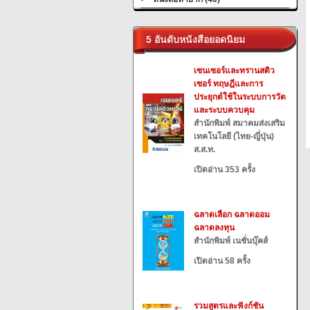
5 อันดับหนังสือยอดนิยม
เซนเซอร์และทรานสดิว
เซอร์ ทฤษฎีและการ
ประยุกต์ใช้ในระบบการวัด
และระบบควบคุม
สำนักพิมพ์ สมาคมส่งเสริม
เทคโนโลยี (ไทย-ญี่ปุ่น)
ส.ส.ท.
เปิดอ่าน 353 ครั้ง
ฉลาดเลือก ฉลาดออม
ฉลาดลงทุน
สำนักพิมพ์ เนชั่นบุ๊คส์
เปิดอ่าน 58 ครั้ง
รวมสูตรและฟังก์ชัน