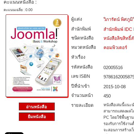
คะแนนหนังสือ :
คะแนนเฉลี่ย : 0.00
ผู้แต่ง
วิภารัตน์ พิศภูมิว
สำนักพิมพ์
สำนักพิมพ์ IDC
ชนิดหนังสือ­
หนังสือลิขสิทธิ์
หมวดหนังสือ­
คอมพิวเตอร์
หัวเรื่อง
รหัสหนังสือ­
02005516
เลข ISBN
978616200587
ปีที่นำเข้า
2015-10-08
จำนวนหน้า
450
รายละเอียด
หนังสือเล่มนี้แนะน
สามารถแสดงผลได้บ
ยืมหนังสือ
PC โดยใช้พื้นฐา
รองรับการใช้งานตั
จะสอนการสร้างเว็บ