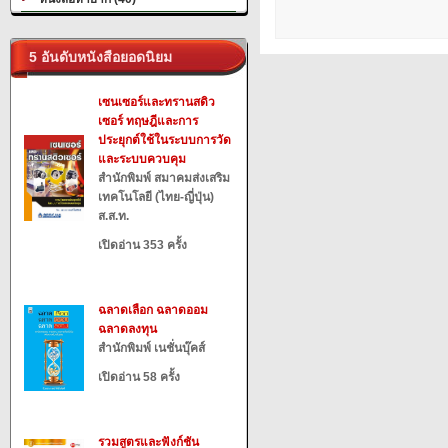
5 อันดับหนังสือยอดนิยม
เซนเซอร์และทรานสดิว
เซอร์ ทฤษฎีและการ
ประยุกต์ใช้ในระบบการวัด
และระบบควบคุม
สำนักพิมพ์ สมาคมส่งเสริม
เทคโนโลยี (ไทย-ญี่ปุ่น)
ส.ส.ท.
เปิดอ่าน 353 ครั้ง
ฉลาดเลือก ฉลาดออม
ฉลาดลงทุน
สำนักพิมพ์ เนชั่นบุ๊คส์
เปิดอ่าน 58 ครั้ง
รวมสูตรและฟังก์ชัน