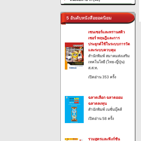
5 อันดับหนังสือยอดนิยม
เซนเซอร์และทรานสดิว
เซอร์ ทฤษฎีและการ
ประยุกต์ใช้ในระบบการวัด
และระบบควบคุม
สำนักพิมพ์ สมาคมส่งเสริม
เทคโนโลยี (ไทย-ญี่ปุ่น)
ส.ส.ท.
เปิดอ่าน 353 ครั้ง
ฉลาดเลือก ฉลาดออม
ฉลาดลงทุน
สำนักพิมพ์ เนชั่นบุ๊คส์
เปิดอ่าน 58 ครั้ง
รวมสูตรและฟังก์ชัน