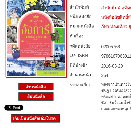
สำนักพิมพ์
สำนักพิมพ์ อทิ
ชนิดหนังสือ­
หนังสือลิขสิทธิ์
หมวดหนังสือ­
กีฬา ท่องเที่ย
หัวเรื่อง
-
รหัสหนังสือ­
02005768
เลข ISBN
978616706391
ปีที่นำเข้า
2016-03-29
จำนวนหน้า
354
รายละเอียด
หลังจากเดินทางไปใ
ชัชฎา วงศ์ทองสงวน
ยืมหนังสือ
พร้อมถ่ายทอดแด่ใ
ชื่อ...ริมฝั่งแม่น
และค่อยๆตกหลุมรัก
เก็บเป็นหนังสือเล่มโปรด