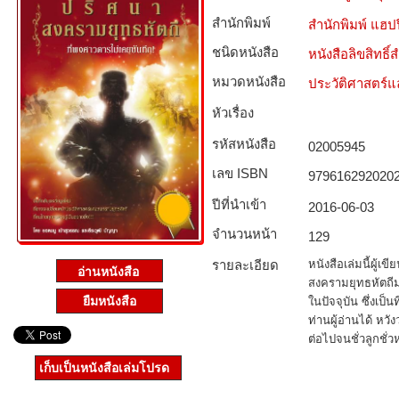
สำนักพิมพ์
สำนักพิมพ์ แฮปปี
ชนิดหนังสือ­
หนังสือลิขสิทธิ์
หมวดหนังสือ­
ประวัติศาสตร์แล
หัวเรื่อง
รหัสหนังสือ­
02005945
เลข ISBN
979616292020
ปีที่นำเข้า
2016-06-03
จำนวนหน้า
129
รายละเอียด
หนังสือเล่มนี้ผู้เ
สงครามยุทธหัตถีม
ยืมหนังสือ
ในปัจจุบัน ซึ่งเป
ท่านผู้อ่านได้ หวั
ต่อไปจนชั่วลูกช
เก็บเป็นหนังสือเล่มโปรด