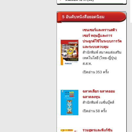
5 อันดับหนังสือยอดนิยม
เซนเซอร์และทรานสดิว
เซอร์ ทฤษฎีและการ
ประยุกต์ใช้ในระบบการวัด
และระบบควบคุม
สำนักพิมพ์ สมาคมส่งเสริม
เทคโนโลยี (ไทย-ญี่ปุ่น)
ส.ส.ท.
เปิดอ่าน 353 ครั้ง
ฉลาดเลือก ฉลาดออม
ฉลาดลงทุน
สำนักพิมพ์ เนชั่นบุ๊คส์
เปิดอ่าน 58 ครั้ง
รวมสูตรและฟังก์ชัน