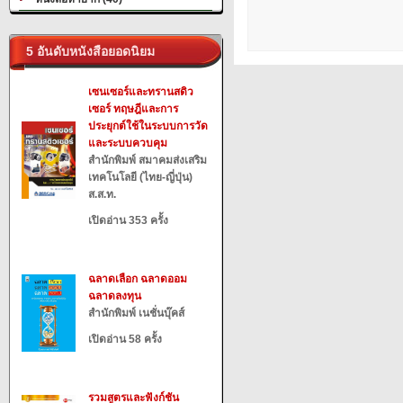
5 อันดับหนังสือยอดนิยม
เซนเซอร์และทรานสดิว
เซอร์ ทฤษฎีและการ
ประยุกต์ใช้ในระบบการวัด
และระบบควบคุม
สำนักพิมพ์ สมาคมส่งเสริม
เทคโนโลยี (ไทย-ญี่ปุ่น)
ส.ส.ท.
เปิดอ่าน 353 ครั้ง
ฉลาดเลือก ฉลาดออม
ฉลาดลงทุน
สำนักพิมพ์ เนชั่นบุ๊คส์
เปิดอ่าน 58 ครั้ง
รวมสูตรและฟังก์ชัน