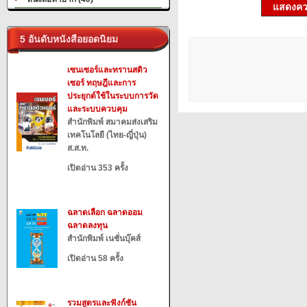
แสดงควา
5 อันดับหนังสือยอดนิยม
เซนเซอร์และทรานสดิว
เซอร์ ทฤษฎีและการ
ประยุกต์ใช้ในระบบการวัด
และระบบควบคุม
สำนักพิมพ์ สมาคมส่งเสริม
เทคโนโลยี (ไทย-ญี่ปุ่น)
ส.ส.ท.
เปิดอ่าน 353 ครั้ง
ฉลาดเลือก ฉลาดออม
ฉลาดลงทุน
สำนักพิมพ์ เนชั่นบุ๊คส์
เปิดอ่าน 58 ครั้ง
รวมสูตรและฟังก์ชัน