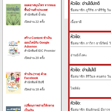
หัวข้อ: อ่านได้ปกติ
ยอดยาสมุนไพร จากหมอ
พื้นบ้านทั่วประเทศ
ชื่อสมาชิก ภูรีรัช ภาสิริรัฐ ว
สำนักพิมพ์ น้ำฝน
เปิดอ่าน 22 ครั้ง
เนื้อหาดี
หัวข้อ:
สร้าง Content ทำเงิน
ออนไลน์กับ Google
ชื่อสมาชิก ภาวิกา ธานีรัตน์ ว
Adsense
สำนักพิมพ์ IDC Premier
อ่านยังไงคะ
เปิดอ่าน 20 ครั้ง
หัวข้อ: อ่านไม่ได้
ทำเงิน (รวย) ด้วย
ชื่อสมาชิก สิริวิมล คนตรง วั
Facebook
สำนักพิมพ์ ยิปซี
ไฟล์พัง
เปิดอ่าน 18 ครั้ง
หัวข้อ:
เปลี่ยนภาพถ่ายให้กลาย
ชื่อสมาชิก ธัญ​ลักษณ์​ มีถาวร​
เป็นเงิน