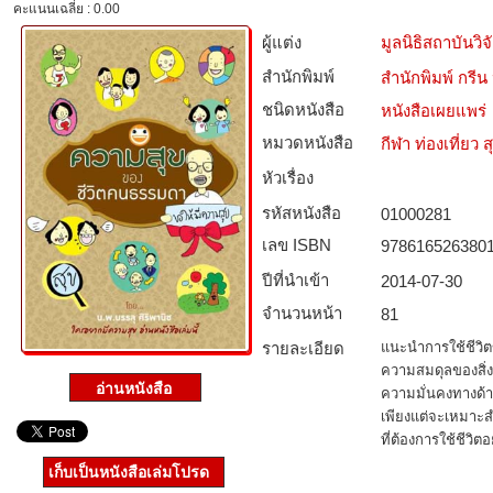
คะแนนเฉลี่ย : 0.00
ผู้แต่ง
มูลนิธิสถาบันวิ
สำนักพิมพ์
สำนักพิมพ์ กร
ชนิดหนังสือ­
หนังสือเผยแพร่
หมวดหนังสือ­
กีฬา ท่องเที่ย
หัวเรื่อง
รหัสหนังสือ­
01000281
เลข ISBN
978616526380
ปีที่นำเข้า
2014-07-30
จำนวนหน้า
81
รายละเอียด
แนะนำการใช้ชีวิตขอ
ความสมดุลของสิ่ง
ความมั่นคงทางด้า
เพียงแต่จะเหมาะสำ
ที่ต้องการใช้ชีวิต
เก็บเป็นหนังสือเล่มโปรด