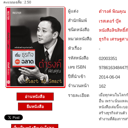
คะแนนเฉลี่ย : 2.50
ผู้แต่ง
ดำรงค์ พิณคุณ
สำนักพิมพ์
เรสเตอร์ บุ๊ค
ชนิดหนังสือ­
หนังสือลิขสิทธิ์
หมวดหนังสือ­
ธุรกิจ เศรษฐศ
หัวเรื่อง
-
รหัสหนังสือ­
02003351
เลข ISBN
978616348447
ปีที่นำเข้า
2014-06-04
จำนวนหน้า
162
รายละเอียด
เมื่อทุกคนในโลกก
อ่านหนังสือ
อื่น เพราะนั่นแห
ยืมหนังสือ
หนังสือเล่มนี้จะบ
สร้างธุรกิจส่วนต
ทำงานที่ต้องการสร