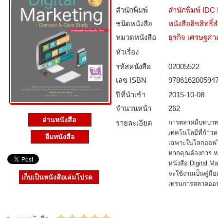
สำนักพิมพ์
สำนักพิมพ์ IDC
ชนิดหนังสือ­
หนังสือลิขสิทธิ์
หมวดหนังสือ­
ธุรกิจ เศรษฐศ
หัวเรื่อง
รหัสหนังสือ­
02005522
เลข ISBN
978616200594
ปีที่นำเข้า
2015-10-08
จำนวนหน้า
262
อ่านหนังสือ
รายละเอียด
การตลาดมีบทบาทส
เทคโนโลยีที่ก้าวห
ยืมหนังสือ
เฉพาะในโลกออฟไล
หากคุณต้องการ หน
หนังสือ Digital 
จะใช้งานเป็นคู่ม
เก็บเป็นหนังสือเล่มโปรด
เทรนการตลาดออน