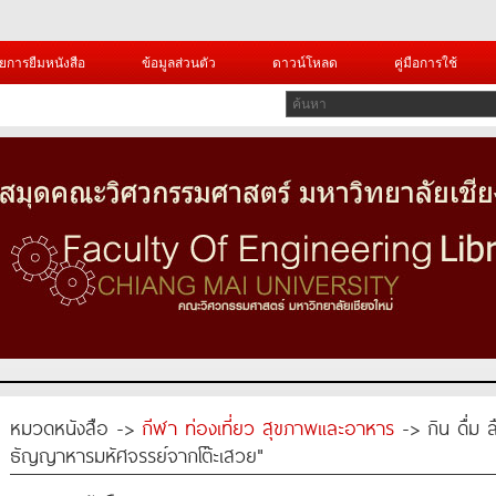
ยการยืมหนังสือ
ข้อมูลส่วนตัว
ดาวน์โหลด
คู่มือการใช้
หมวดหนังสือ ->
กีฬา ท่องเที่ยว สุขภาพและอาหาร
-> กิน ดื่ม 
ธัญญาหารมหัศจรรย์จากโต๊ะเสวย"