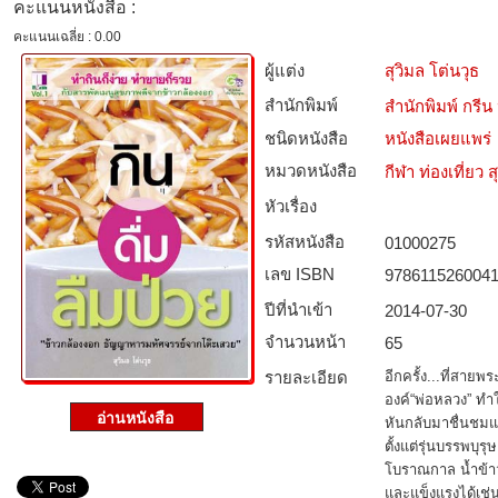
คะแนนหนังสือ :
คะแนนเฉลี่ย : 0.00
ผู้แต่ง
สุวิมล โต่นวุธ
สำนักพิมพ์
สำนักพิมพ์ กร
ชนิดหนังสือ­
หนังสือเผยแพร่
หมวดหนังสือ­
กีฬา ท่องเที่ย
หัวเรื่อง
รหัสหนังสือ­
01000275
เลข ISBN
978611526004
ปีที่นำเข้า
2014-07-30
จำนวนหน้า
65
รายละเอียด
อีกครั้ง...ที่ส
องค์“พ่อหลวง” ท
หันกลับมาชื่นชมแ
ตั้งแต่รุ่นบรรพบุร
โบราณกาล น้ำข้า
และแข็งแรงได้เช่น