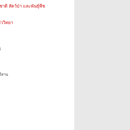
ติ สัตว์ป่า และพันธุ์พืช
ววิทยา
3
อีสาน