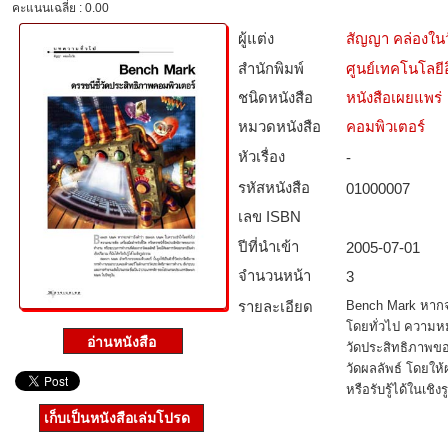
คะแนนเฉลี่ย : 0.00
ผู้แต่ง
สัญญา คล่องในว
สำนักพิมพ์
ศูนย์เทคโนโลยี
ชนิดหนังสือ­
หนังสือเผยแพร่
หมวดหนังสือ­
คอมพิวเตอร์
หัวเรื่อง
-
รหัสหนังสือ­
01000007
เลข ISBN
ปีที่นำเข้า
2005-07-01
จำนวนหน้า
3
รายละเอียด
Bench Mark หากจ
โดยทั่วไป ความหมา
วัดประสิทธิภาพข
วัดผลลัพธ์ โดยให้
หรือรับรู้ได้ในเชิ
เก็บเป็นหนังสือเล่มโปรด