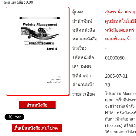
คะแนนเฉลี่ย : 0.00
ผู้แต่ง
สุนทร นิศากร,บุ
สำนักพิมพ์
ศูนย์เทคโนโลยี
ชนิดหนังสือ­
หนังสือเผยแพร่
หมวดหนังสือ­
คอมพิวเตอร์
หัวเรื่อง
-
รหัสหนังสือ­
01000050
เลข ISBN
ปีที่นำเข้า
2005-07-01
จำนวนหน้า
78
รายละเอียด
โปรแกรม Macrome
เอกสารเว็บที่ทำ
จะสร้างรหัสคำสั่ง
HTML หรือป้อนรห
กับการพิมพ์เอกสาร
(Toolbars) หรือแ
เก็บเป็นหนังสือเล่มโปรด
ให้ง่ายต่อการใช้