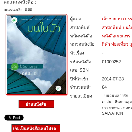
คะแนนหนังสือ :
คะแนนเฉลี่ย : 0.00
ผู้แต่ง
เจ้าชายกบ (บร
สำนักพิมพ์
สำนักพิมพ์ บนใ
ชนิดหนังสือ­
หนังสือเผยแพร่
หมวดหนังสือ­
กีฬา ท่องเที่ย
หัวเรื่อง
-
รหัสหนังสือ­
01000252
เลข ISBN
ปีที่นำเข้า
2014-07-28
จำนวนหน้า
84
รายละเอียด
- บนถนนสายรัก...
ศาสนา หินยานสู่มห
บรรยากาศ - จด
SALVATION
เก็บเป็นหนังสือเล่มโปรด