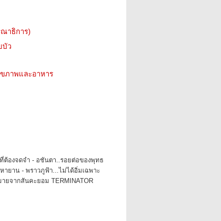
รณาธิการ)
บบัว
ว สุขภาพและอาหาร
ที่ต้องจดจำ - อชันตา..รอยต่อของพุทธ
ายาน - พราวภูฟ้า...ไม่ได้อิ่มเฉพาะ
หมายจากสันคะยอม TERMINATOR