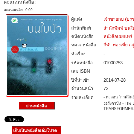
คะแนนหนังสือ :
คะแนนเฉลี่ย : 0.00
ผู้แต่ง
เจ้าชายกบ (บร
สำนักพิมพ์
สำนักพิมพ์ บนใ
ชนิดหนังสือ­
หนังสือเผยแพร่
หมวดหนังสือ­
กีฬา ท่องเที่ย
หัวเรื่อง
-
รหัสหนังสือ­
01000253
เลข ISBN
ปีที่นำเข้า
2014-07-28
จำนวนหน้า
72
รายละเอียด
- ตะลอน “กาฬสินธุ
งอรังกาบัท - The 
TRANSFORMER
เก็บเป็นหนังสือเล่มโปรด