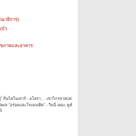
รณาธิการ)
บบัว
ว สุขภาพและอาหาร
์” ถิ่นไดโนเสาร์ - อโลรา.. ..เขาไกรลาสแห่
Deck “อร่อยและโรแมนติค” - วินนี เดอะ พูห์
S